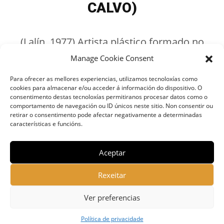
CALVO)
(Lalín, 1977) Artista plástico formado no
campo da fotografía e do deseño.
Manage Cookie Consent
Para ofrecer as mellores experiencias, utilizamos tecnoloxías como
cookies para almacenar e/ou acceder á información do dispositivo. O
consentimento destas tecnoloxías permitiranos procesar datos como o
comportamento de navegación ou ID únicos neste sitio. Non consentir ou
retirar o consentimento pode afectar negativamente a determinadas
características e funcións.
Aceptar
Rexeitar
Ver preferencias
DT
Quentiños da Forxa © - Desarrollado por
Silicon
Política de privacidade